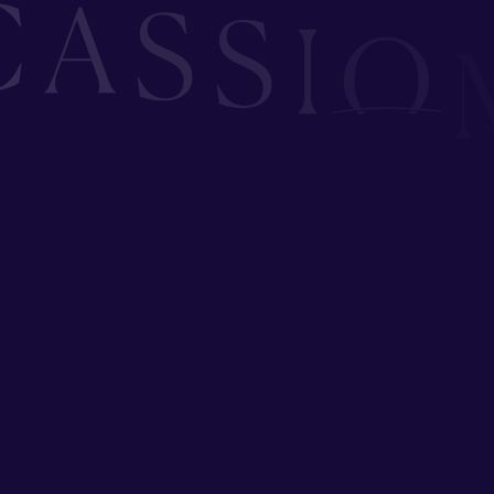
M
A
b
y
L
u
c
B
i
l
l
i